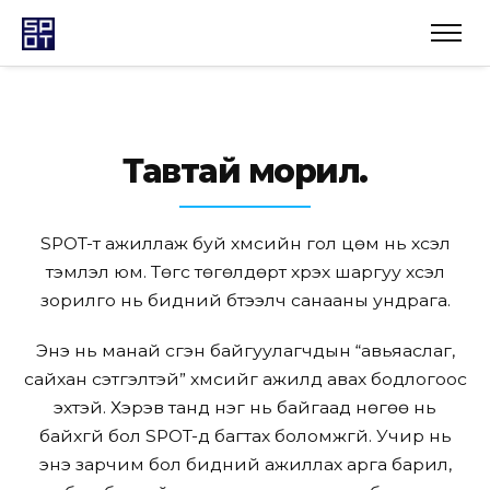
Тавтай морил.
SPOT-т ажиллаж буй хүмүүсийн гол цөм нь хүсэл
тэмүүлэл юм. Төгс төгөлдөрт хүрэх шаргуу хүсэл
зорилго нь бидний бүтээлч санааны ундрага.
Энэ нь манай үүсгэн байгуулагчдын “авьяаслаг,
сайхан сэтгэлтэй” хүмүүсийг ажилд авах бодлогоос
эхтэй. Хэрэв танд нэг нь байгаад нөгөө нь
байхгүй бол SPOT-д багтах боломжгүй. Учир нь
энэ зарчим бол бидний ажиллах арга барил,