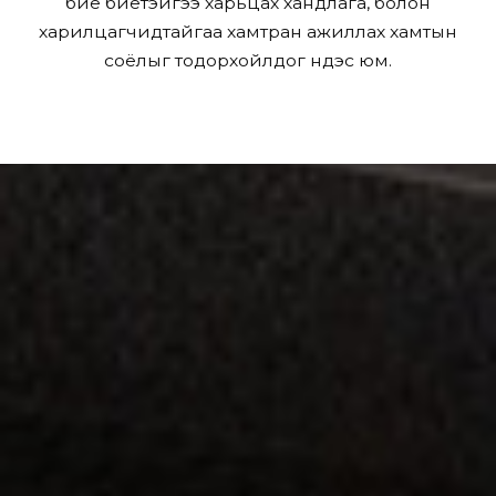
бие биетэйгээ харьцах хандлага, болон
харилцагчидтайгаа хамтран ажиллах хамтын
соёлыг тодорхойлдог үндэс юм.